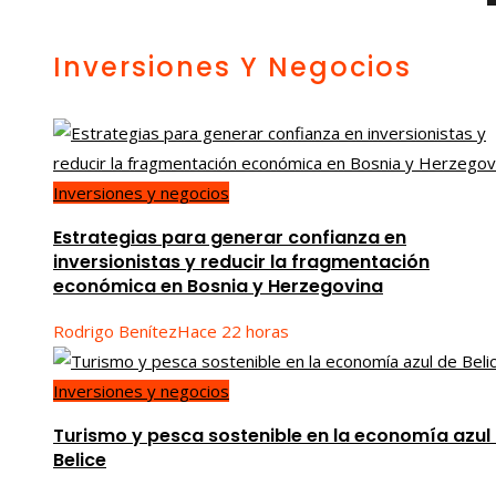
los mercados emisores es clave para la economía de
Montenegro
viernes, agosto 7
Inversiones Y Negocios
Inversiones y negocios
Estrategias para generar confianza en
inversionistas y reducir la fragmentación
económica en Bosnia y Herzegovina
Rodrigo Benítez
Hace 22 horas
Inversiones y negocios
Turismo y pesca sostenible en la economía azul
Belice