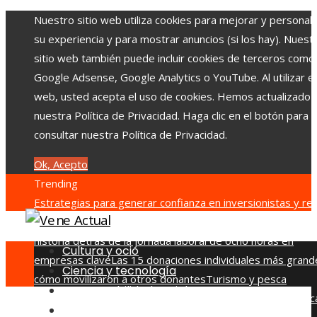
Nuestro sitio web utiliza cookies para mejorar y personali
su experiencia y para mostrar anuncios (si los hay). Nuest
sitio web también puede incluir cookies de terceros como
Google Adsense, Google Analytics o YouTube. Al utilizar el 
web, usted acepta el uso de cookies. Hemos actualizado
nuestra Política de Privacidad. Haga clic en el botón para
consultar nuestra Política de Privacidad.
Ok, Acepto
Trending
Estrategias para generar confianza en inversionistas y red
la fragmentación económica en Bosnia y Herzegovina
La
historia detrás de la jornada laboral de ocho horas en
Cultura y ocio
empresas clave
Las 15 donaciones individuales más grand
Ciencia y tecnología
cómo movilizaron a otros donantes
Turismo y pesca
Responsabilidad social
sostenible en la economía azul de Belice
Por qué diversific
Inversiones y negocios