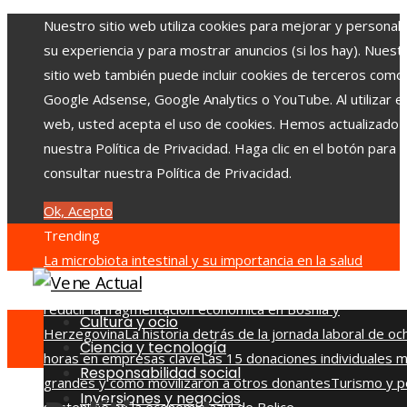
Nuestro sitio web utiliza cookies para mejorar y personali
su experiencia y para mostrar anuncios (si los hay). Nuest
sitio web también puede incluir cookies de terceros como
Google Adsense, Google Analytics o YouTube. Al utilizar el 
web, usted acepta el uso de cookies. Hemos actualizado
nuestra Política de Privacidad. Haga clic en el botón para
consultar nuestra Política de Privacidad.
Ok, Acepto
Trending
La microbiota intestinal y su importancia en la salud
humana
Estrategias para generar confianza en inversionis
reducir la fragmentación económica en Bosnia y
Cultura y ocio
Herzegovina
La historia detrás de la jornada laboral de oc
Ciencia y tecnología
horas en empresas clave
Las 15 donaciones individuales 
Responsabilidad social
grandes y cómo movilizaron a otros donantes
Turismo y p
Inversiones y negocios