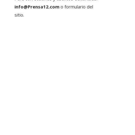
info@Prensa12.com
o formulario del
sitio.
Entradas Recientes
La microbiota intestinal y su importancia en la salud
humana
Estrategias para generar confianza en inversionista
reducir la fragmentación económica en Bosnia y
Herzegovina
La historia detrás de la jornada laboral de ocho hora
empresas clave
Categorías
Cultura y ocio
Ciencia y tecnología