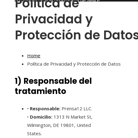
Política de
sostenible en la economía azul de Belice
sábado, agosto 8
Privacidad y
Protección de Dato
Home
Política de Privacidad y Protección de Datos
1) Responsable del
tratamiento
•
Responsable:
Prensa12 LLC.
•
Domicilio:
1313 N Market St,
Wilmington, DE 19801, United
States.