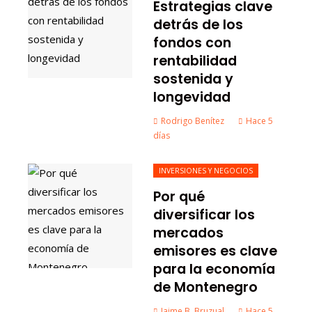
Estrategias clave
detrás de los
fondos con
rentabilidad
sostenida y
longevidad
Rodrigo Benítez
Hace 5
días
INVERSIONES Y NEGOCIOS
Por qué
diversificar los
mercados
emisores es clave
para la economía
de Montenegro
Jaime B. Bruzual
Hace 5