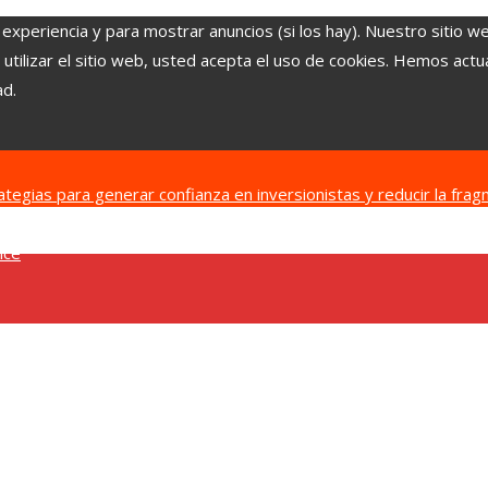
 experiencia y para mostrar anuncios (si los hay). Nuestro sitio w
ilizar el sitio web, usted acepta el uso de cookies. Hemos actual
ad.
ategias para generar confianza en inversionistas y reducir la fr
oras en empresas clave
Las 15 donaciones individuales más grande
ice