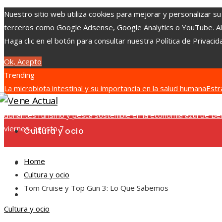
Nuestro sitio web utiliza cookies para mejorar y personalizar su
terceros como Google Adsense, Google Analytics o YouTube. Al ut
Haga clic en el botón para consultar nuestra Política de Privacid
Ok, Acepto
Trending
La microbiota intestinal y su importancia en la salud humana
Estr
Herzegovina
La historia detrás de la jornada laboral de ocho h
donantes
Turismo y pesca sostenible en la economía azul de Bel
viernes, agosto 7
Cultura y ocio
Home
Ciencia y tecnología
Cultura y ocio
Tom Cruise y Top Gun 3: Lo Que Sabemos
Responsabilidad social
Cultura y ocio