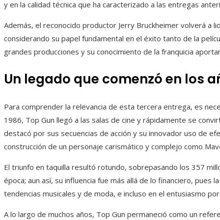
y en la calidad técnica que ha caracterizado a las entregas anter
Además, el reconocido productor Jerry Bruckheimer volverá a li
considerando su papel fundamental en el éxito tanto de la pelícu
grandes producciones y su conocimiento de la franquicia aporta
Un legado que comenzó en los a
Para comprender la relevancia de esta tercera entrega, es neces
1986, Top Gun llegó a las salas de cine y rápidamente se convirt
destacó por sus secuencias de acción y su innovador uso de efec
construcción de un personaje carismático y complejo como Mave
El triunfo en taquilla resultó rotundo, sobrepasando los 357 mil
época; aun así, su influencia fue más allá de lo financiero, pues la
tendencias musicales y de moda, e incluso en el entusiasmo por la
A lo largo de muchos años, Top Gun permaneció como un referente