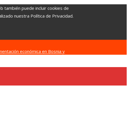
eb también puede incluir cookies de
izado nuestra Política de Privacidad.
agmentación económica en Bosnia y
s y cómo movilizaron a otros