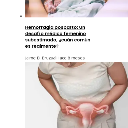
Hemorragia posparto: Un
desafío médico femenino
subestimado, ¿cuán común
es realmente?
Jaime B. Bruzual
Hace 8 meses