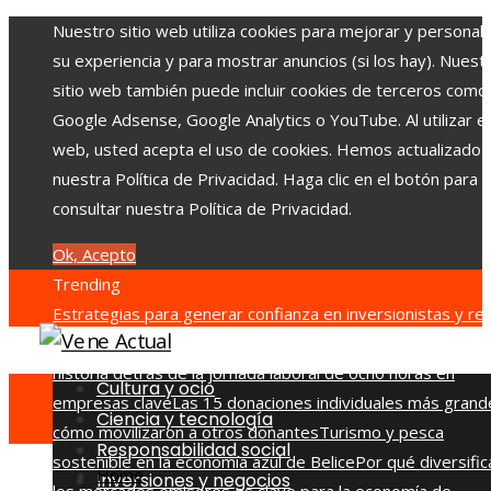
Nuestro sitio web utiliza cookies para mejorar y personali
su experiencia y para mostrar anuncios (si los hay). Nuest
sitio web también puede incluir cookies de terceros como
Google Adsense, Google Analytics o YouTube. Al utilizar el 
web, usted acepta el uso de cookies. Hemos actualizado
nuestra Política de Privacidad. Haga clic en el botón para
consultar nuestra Política de Privacidad.
Ok, Acepto
Trending
Estrategias para generar confianza en inversionistas y red
la fragmentación económica en Bosnia y Herzegovina
La
historia detrás de la jornada laboral de ocho horas en
Cultura y ocio
empresas clave
Las 15 donaciones individuales más grand
Ciencia y tecnología
cómo movilizaron a otros donantes
Turismo y pesca
Responsabilidad social
sostenible en la economía azul de Belice
Por qué diversific
Home
Inversiones y negocios