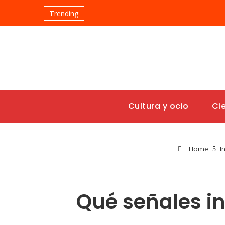
Trending
Cultura y ocio
Ci
Home
I
Qué señales i