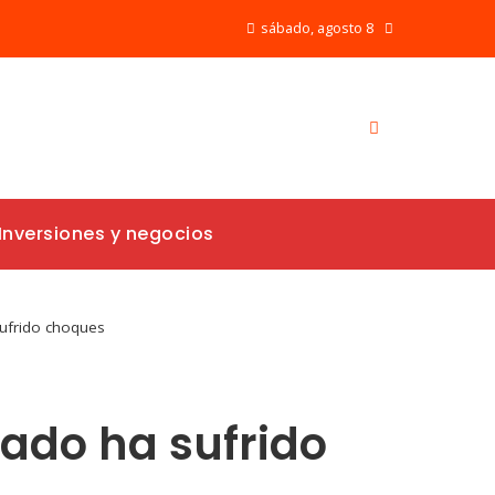
sábado, agosto 8
Inversiones y negocios
sufrido choques
ado ha sufrido