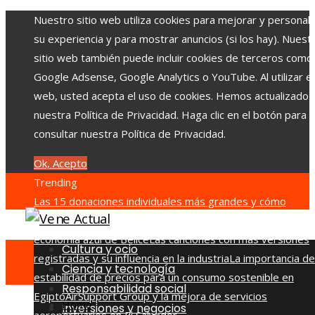
Nuestro sitio web utiliza cookies para mejorar y personali
su experiencia y para mostrar anuncios (si los hay). Nuest
sitio web también puede incluir cookies de terceros como
Google Adsense, Google Analytics o YouTube. Al utilizar el 
web, usted acepta el uso de cookies. Hemos actualizado
nuestra Política de Privacidad. Haga clic en el botón para
consultar nuestra Política de Privacidad.
Ok, Acepto
Trending
Las 15 donaciones individuales más grandes y cómo
movilizaron a otros donantes
Turismo y pesca sostenible e
economía azul de Belice
Las canciones con más versiones
Cultura y ocio
registradas y su influencia en la industria
La importancia de
Ciencia y tecnología
estabilidad de precios para un consumo sostenible en
Responsabilidad social
Egipto
AirSupport Group y la mejora de servicios
Home
Inversiones y negocios