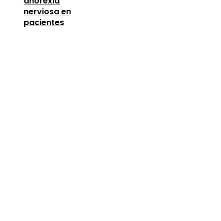
anorexia
nerviosa en
pacientes
Entradas Recientes
Las 15 donaciones individuales más grandes y cómo
movilizaron a otros donantes
Turismo y pesca sostenible en la economía azul de
Belice
Las canciones con más versiones registradas y su
influencia en la industria
Categorías
Cultura y ocio