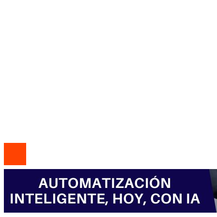
Ciencia y tecnología
Responsabilidad social
Inversiones y negocios
Mapa Del Sitio
Política de Privacidad
Marco Legal del Sitio
Quiénes somos
Contacto
© 2020 Todos los derechos Reservados.