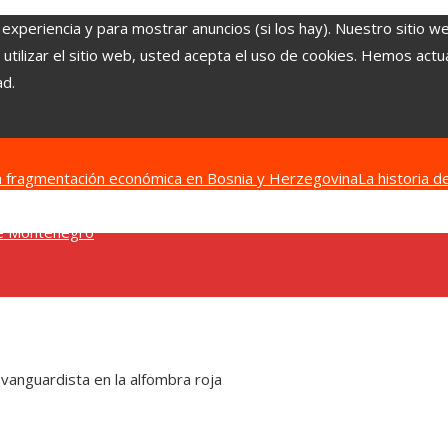
 experiencia y para mostrar anuncios (si los hay). Nuestro sitio w
ilizar el sitio web, usted acepta el uso de cookies. Hemos actual
ad.
 la fragmentación económica en Bosnia y Herzegovina
La historia d
 y cómo movilizaron a otros donantes
Turismo y pesca sostenible 
 de Montenegro
vanguardista en la alfombra roja