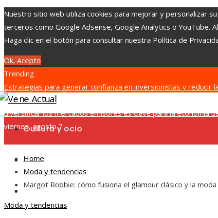
Nuestro sitio web utiliza cookies para mejorar y personalizar su
terceros como Google Adsense, Google Analytics o YouTube. Al ut
Haga clic en el botón para consultar nuestra Política de Privacid
Ok, Acepto
Trending
Estrategias para generar confianza en inversionistas y reducir
en empresas clave
Las 15 donaciones individuales más grandes
diversificar los mercados emisores es clave para la economía
viernes, agosto 7
Cultura y ocio
Home
Ciencia y tecnología
Moda y tendencias
Margot Robbie: cómo fusiona el glamour clásico y la moda 
Responsabilidad social
Moda y tendencias