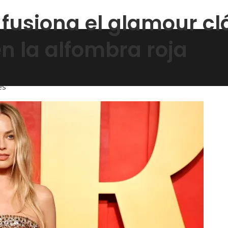
usiona el glamour clá
 la alfombra roja
es