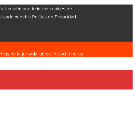
eb también puede incluir cookies de
izado nuestra Política de Privacidad.
etrás de la jornada laboral de ocho horas
en la economía azul de Belice
Por qué