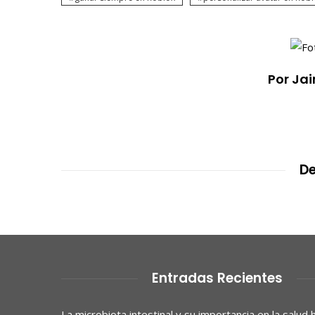
Por Jai
De
Entradas Recientes
La microbiota intestinal y su importancia en la salud