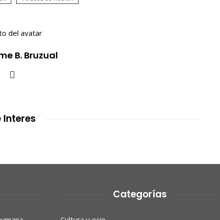
me B. Bruzual
 Interes
Categorías
 humana
Cultura y ocio