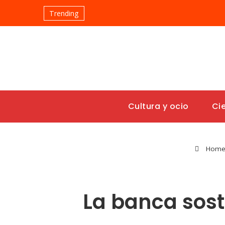
Trending
Cultura y ocio
Ci
Hom
La banca sost