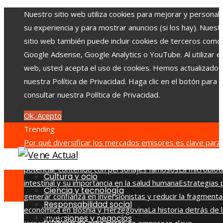
Nuestro sitio web utiliza cookies para mejorar y personali
su experiencia y para mostrar anuncios (si los hay). Nuest
sitio web también puede incluir cookies de terceros como
Google Adsense, Google Analytics o YouTube. Al utilizar el 
web, usted acepta el uso de cookies. Hemos actualizado
nuestra Política de Privacidad. Haga clic en el botón para
consultar nuestra Política de Privacidad.
Ok, Acepto
Trending
Por qué diversificar los mercados emisores es clave para 
economía de Montenegro
TikTok y Disney trabajan juntos
potenciar contenido con personajes famosos
La microbiot
Cultura y ocio
intestinal y su importancia en la salud humana
Estrategias 
Ciencia y tecnología
generar confianza en inversionistas y reducir la fragmenta
Responsabilidad social
económica en Bosnia y Herzegovina
La historia detrás de 
Home
Inversiones y negocios