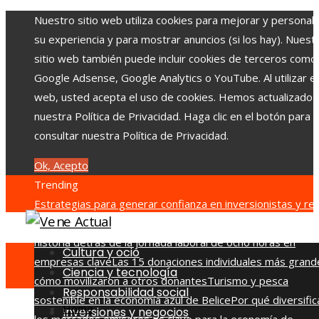
Nuestro sitio web utiliza cookies para mejorar y personali
su experiencia y para mostrar anuncios (si los hay). Nuest
sitio web también puede incluir cookies de terceros como
Google Adsense, Google Analytics o YouTube. Al utilizar el 
web, usted acepta el uso de cookies. Hemos actualizado
nuestra Política de Privacidad. Haga clic en el botón para
consultar nuestra Política de Privacidad.
Ok, Acepto
Trending
Estrategias para generar confianza en inversionistas y red
la fragmentación económica en Bosnia y Herzegovina
La
historia detrás de la jornada laboral de ocho horas en
Cultura y ocio
empresas clave
Las 15 donaciones individuales más grand
Ciencia y tecnología
cómo movilizaron a otros donantes
Turismo y pesca
Responsabilidad social
sostenible en la economía azul de Belice
Por qué diversific
Home
Inversiones y negocios