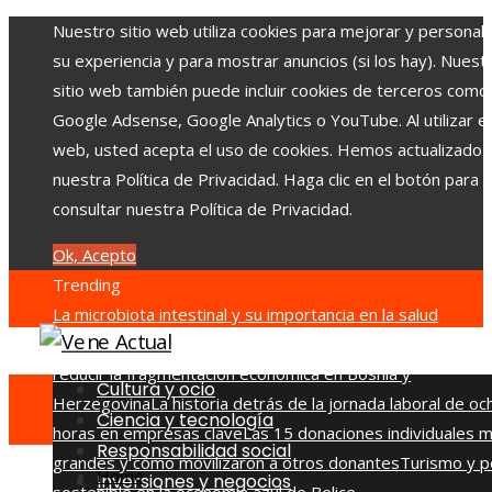
Nuestro sitio web utiliza cookies para mejorar y personali
su experiencia y para mostrar anuncios (si los hay). Nuest
sitio web también puede incluir cookies de terceros como
Google Adsense, Google Analytics o YouTube. Al utilizar el 
web, usted acepta el uso de cookies. Hemos actualizado
nuestra Política de Privacidad. Haga clic en el botón para
consultar nuestra Política de Privacidad.
Ok, Acepto
Trending
La microbiota intestinal y su importancia en la salud
humana
Estrategias para generar confianza en inversionis
reducir la fragmentación económica en Bosnia y
Cultura y ocio
Herzegovina
La historia detrás de la jornada laboral de oc
Ciencia y tecnología
horas en empresas clave
Las 15 donaciones individuales 
Responsabilidad social
grandes y cómo movilizaron a otros donantes
Turismo y p
Home
Inversiones y negocios