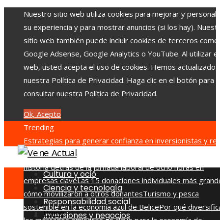
Nuestro sitio web utiliza cookies para mejorar y personali
su experiencia y para mostrar anuncios (si los hay). Nuest
sitio web también puede incluir cookies de terceros como
Google Adsense, Google Analytics o YouTube. Al utilizar el 
web, usted acepta el uso de cookies. Hemos actualizado
nuestra Política de Privacidad. Haga clic en el botón para
consultar nuestra Política de Privacidad.
Ok, Acepto
Trending
Estrategias para generar confianza en inversionistas y red
la fragmentación económica en Bosnia y Herzegovina
La
historia detrás de la jornada laboral de ocho horas en
Cultura y ocio
empresas clave
Las 15 donaciones individuales más grand
Ciencia y tecnología
cómo movilizaron a otros donantes
Turismo y pesca
Responsabilidad social
sostenible en la economía azul de Belice
Por qué diversific
Home
Inversiones y negocios