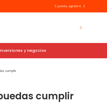
jueves, agosto 6
Inversiones y negocios
das cumplir
 puedas cumplir